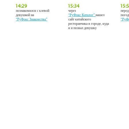
познакомился с клевой
через
перед
девушкой на
“РуФокс Каталог”
нашел
погод
“РуФокс Знакомства”
сайт китайского
“РуФ
ресторанчика в городе, куда
я и позвал девушку