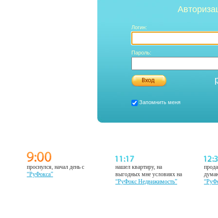
Авториза
Логин:
Пароль:
Запомнить меня
проснулся, начал день с
нашел квартиру, на
прода
“РуФокса”
выгодных мне условиях на
думаю
“РуФокс Недвижимость”
“РуФ