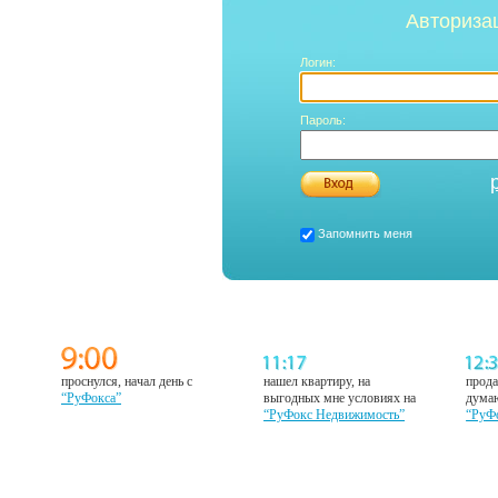
Авториза
Логин:
Пароль:
Запомнить меня
проснулся, начал день с
нашел квартиру, на
прода
“РуФокса”
выгодных мне условиях на
думаю
“РуФокс Недвижимость”
“РуФ