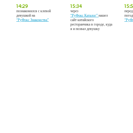
познакомился с клевой
через
перед
девушкой на
“РуФокс Каталог”
нашел
погод
“РуФокс Знакомства”
сайт китайского
“РуФ
ресторанчика в городе, куда
я и позвал девушку