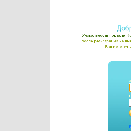
Уникальность портала Ru
после регистрации на в
Вашим мнени
Л
П