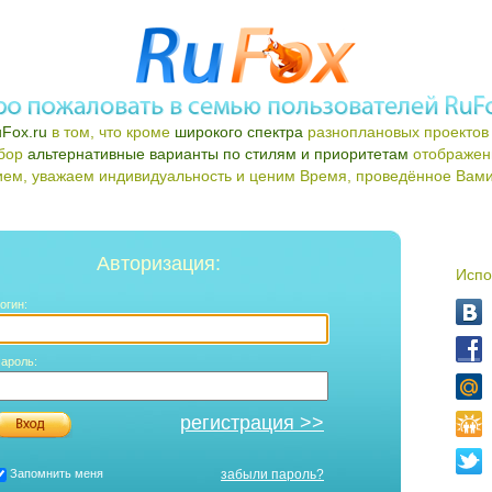
Fox.ru
в том, что кроме
широкого спектра
разноплановых проектов 
ыбор
альтернативные варианты по стилям и приоритетам
отображен
ем, уважаем индивидуальность и ценим Время, проведённое Вами 
Авторизация:
Испо
огин:
ароль:
регистрация >>
Запомнить меня
забыли пароль?