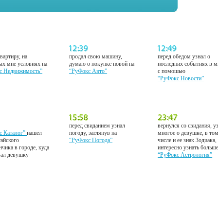
вартиру, на
продал свою машину,
перед обедом узнал о
ых мне условиях на
думаю о покупке новой на
последних событиях в м
с Недвижимость”
“РуФокс Авто”
с помошью
“РуФокс Новости”
перед свиданием узнал
вернулся со свидания, у
с Каталог”
нашел
погоду, заглянув на
многое о девушке, в то
тайского
“РуФокс Погода”
числе и ее знак Зодиака,
нчика в городе, куда
интересно узнать больш
вал девушку
“РуФокс Астрология”