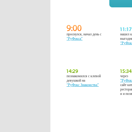
проснулся, начал день с
нашел к
“РуФокса”
выгодн
“РуФок
познакомился с клевой
через
девушкой на
“РуФок
“РуФокс Знакомства”
сайт ки
рестора
я и поз