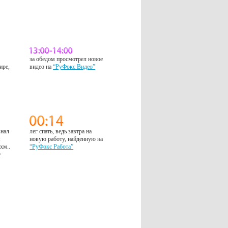
за обедом просмотрел новое
ире,
видео на
“РуФокс Видео”
знал
лег спать, ведь завтра на
м
новую работу, найденную на
 хм..
“РуФокс Работа”
е