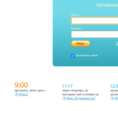
Авториза
Логин:
Пароль:
Запомнить меня
проснулся, начал день с
нашел квартиру, на
прода
“РуФокса”
выгодных мне условиях на
думаю
“РуФокс Недвижимость”
“РуФ