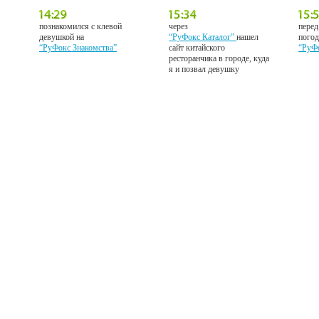
познакомился с клевой
через
перед
девушкой на
“РуФокс Каталог”
нашел
погод
“РуФокс Знакомства”
сайт китайского
“РуФ
ресторанчика в городе, куда
я и позвал девушку