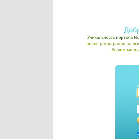
Уникальность портала Ru
после регистрации на в
Вашим мнени
Л
П