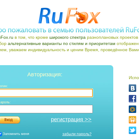
Fox.ru
в том, что кроме
широкого спектра
разноплановых проектов 
ыбор
альтернативные варианты по стилям и приоритетам
отображен
ем, уважаем индивидуальность и ценим Время, проведённое Вами 
Авторизация:
Испо
огин:
ароль:
регистрация >>
Запомнить меня
забыли пароль?