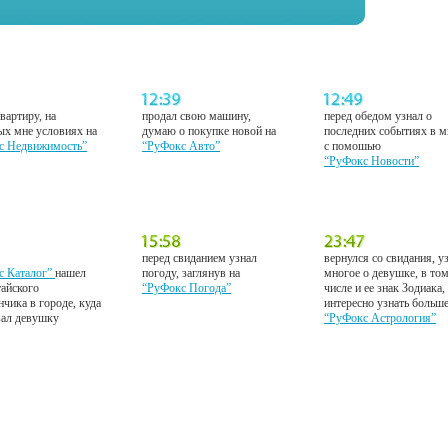
вартиру, на
продал свою машину,
перед обедом узнал о
ых мне условиях на
думаю о покупке новой на
последних событиях в м
с Недвижимость”
“РуФокс Авто”
с помошью
“РуФокс Новости”
перед свиданием узнал
вернулся со свидания, у
с Каталог”
нашел
погоду, заглянув на
многое о девушке, в то
тайского
“РуФокс Погода”
числе и ее знак Зодиака,
нчика в городе, куда
интересно узнать больш
вал девушку
“РуФокс Астрология”