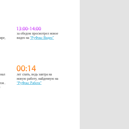
за обедом просмотрел новое
ире,
видео на
“РуФокс Видео”
знал
лег спать, ведь завтра на
м
новую работу, найденную на
 хм..
“РуФокс Работа”
е