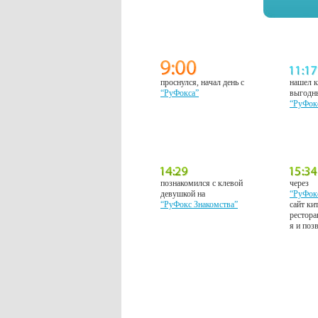
проснулся, начал день с
нашел к
“РуФокса”
выгодн
“РуФок
познакомился с клевой
через
девушкой на
“РуФок
“РуФокс Знакомства”
сайт ки
рестора
я и поз