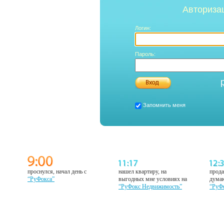
Авториза
Логин:
Пароль:
Запомнить меня
проснулся, начал день с
нашел квартиру, на
прода
“РуФокса”
выгодных мне условиях на
думаю
“РуФокс Недвижимость”
“РуФ