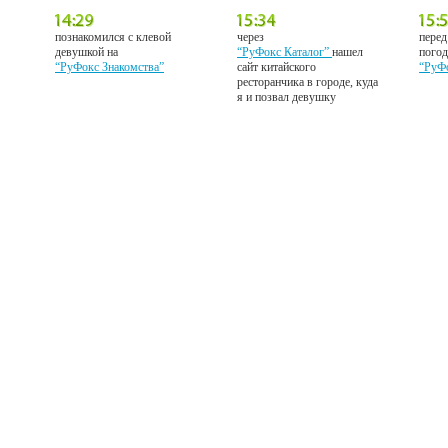
познакомился с клевой
через
перед
девушкой на
“РуФокс Каталог”
нашел
погод
“РуФокс Знакомства”
сайт китайского
“РуФ
ресторанчика в городе, куда
я и позвал девушку