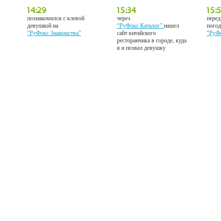
познакомился с клевой
через
перед
девушкой на
“РуФокс Каталог”
нашел
погод
“РуФокс Знакомства”
сайт китайского
“РуФ
ресторанчика в городе, куда
я и позвал девушку