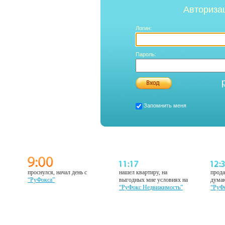
Авториза
Логин:
Пароль:
Запомнить меня
проснулся, начал день с
нашел квартиру, на
прода
“РуФокса”
выгодных мне условиях на
думаю
“РуФокс Недвижимость”
“РуФ