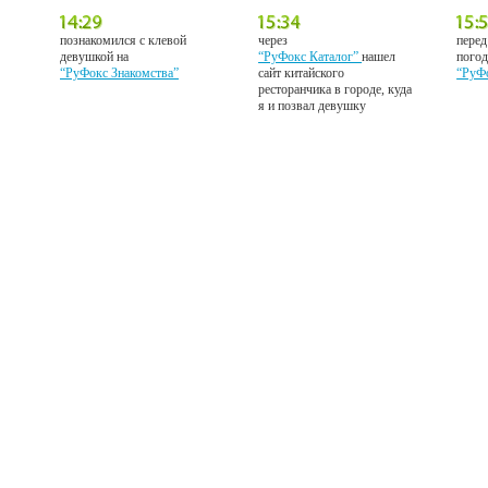
познакомился с клевой
через
перед
девушкой на
“РуФокс Каталог”
нашел
погод
“РуФокс Знакомства”
сайт китайского
“РуФ
ресторанчика в городе, куда
я и позвал девушку