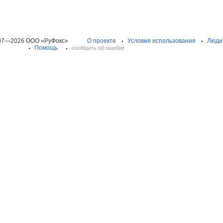
07—2026 ООО «РуФокс»
О проекте
Условия использования
Люди
Помощь
сообщить об ошибке