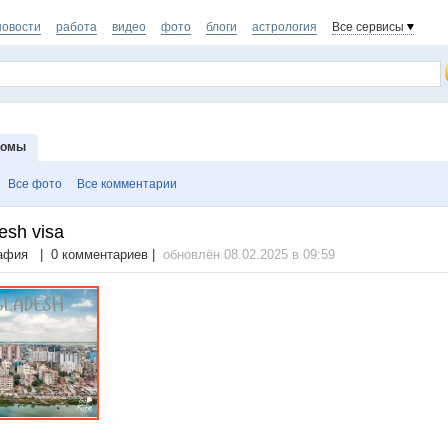
новости
работа
видео
фото
блоги
астрология
Все сервисы
бомы
Все фото
Все комментарии
esh visa
афия | 0 комментариев |
обновлён 08.02.2025 в 09:59