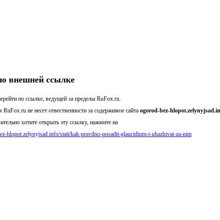
по внешней ссылке
ерейти по ссылке, ведущей за пределы RuFox.ru.
 RuFox.ru не несет отвественности за содержимое сайта
ogorod-bez-hlopot.zelynyjsad.i
ительно хотите открыть эту ссылку, нажмите на
bez-hlopot.zelynyjsad.info/stati/kak-pravilno-posadit-glaucidium-i-uhazhivat-za-nim