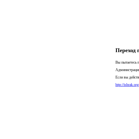
Переход 
Вы пытаетесь п
Администрация
Если вы действ
http://ishrak.org