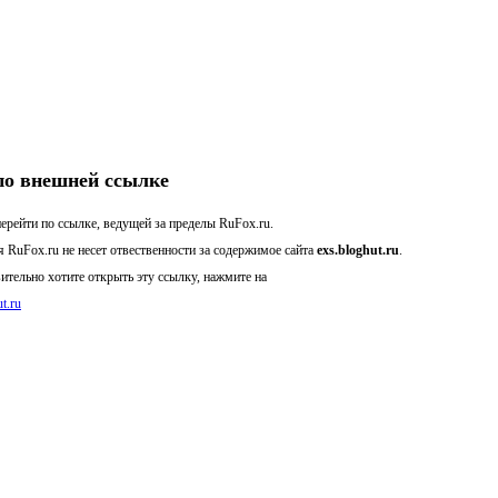
по внешней ссылке
ерейти по ссылке, ведущей за пределы RuFox.ru.
 RuFox.ru не несет отвественности за содержимое сайта
exs.bloghut.ru
.
ительно хотите открыть эту ссылку, нажмите на
ut.ru