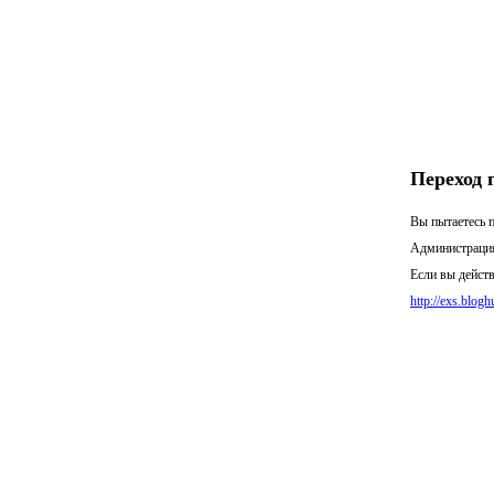
Переход 
Вы пытаетесь п
Администрация
Если вы действ
http://exs.blogh