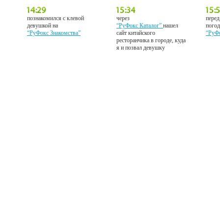
познакомился с клевой
через
перед
девушкой на
“РуФокс Каталог”
нашел
погод
“РуФокс Знакомства”
сайт китайского
“РуФ
ресторанчика в городе, куда
я и позвал девушку