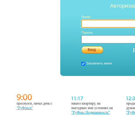
Авториза
Логин:
Пароль:
Запомнить меня
проснулся, начал день с
нашел квартиру, на
прода
“РуФокса”
выгодных мне условиях на
думаю
“РуФокс Недвижимость”
“РуФ