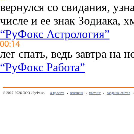
вернулся со свидания, узн
числе и ее знак Зодиака, х
“РуФокс Астрология”
лег спать, ведь завтра на 
“РуФокс Работа”
© 2007-2026 ООО «РуФокс»
о проекте
вакансии
хостинг
создание сайтов