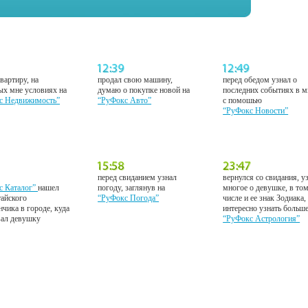
вартиру, на
продал свою машину,
перед обедом узнал о
ых мне условиях на
думаю о покупке новой на
последних событиях в м
с Недвижимость”
“РуФокс Авто”
с помошью
“РуФокс Новости”
перед свиданием узнал
вернулся со свидания, у
с Каталог”
нашел
погоду, заглянув на
многое о девушке, в то
тайского
“РуФокс Погода”
числе и ее знак Зодиака,
нчика в городе, куда
интересно узнать больш
вал девушку
“РуФокс Астрология”