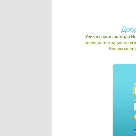
Уникальность портала Ru
после регистрации на в
Вашим мнени
Л
П