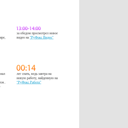
за обедом просмотрел новое
ире,
видео на
“РуФокс Видео”
знал
лег спать, ведь завтра на
м
новую работу, найденную на
 хм..
“РуФокс Работа”
е