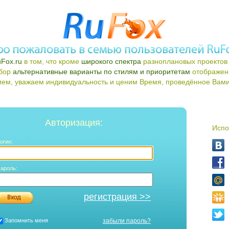
Fox.ru
в том, что кроме
широкого спектра
разноплановых проектов 
ыбор
альтернативные варианты по стилям и приоритетам
отображен
ем, уважаем индивидуальность и ценим Время, проведённое Вами 
Авторизация:
Испо
огин:
ароль:
регистрация >>
Запомнить меня
забыли пароль?