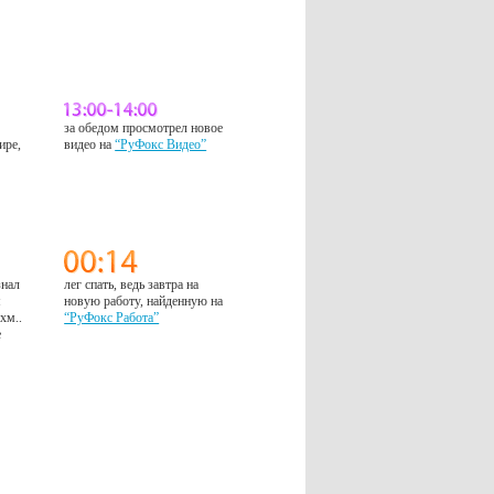
за обедом просмотрел новое
ире,
видео на
“РуФокс Видео”
знал
лег спать, ведь завтра на
м
новую работу, найденную на
 хм..
“РуФокс Работа”
е