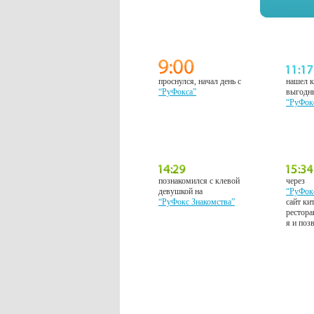
проснулся, начал день с
нашел к
“РуФокса”
выгодн
“РуФок
познакомился с клевой
через
девушкой на
“РуФок
“РуФокс Знакомства”
сайт ки
рестора
я и поз