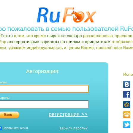
Fox.ru
в том, что кроме
широкого спектра
разноплановых проектов 
ыбор
альтернативные варианты по стилям и приоритетам
отображен
ем, уважаем индивидуальность и ценим Время, проведённое Вами 
Авторизация:
Испо
огин:
ароль:
регистрация >>
Запомнить меня
забыли пароль?