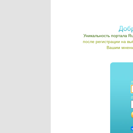
Уникальность портала Ru
после регистрации на в
Вашим мнени
Л
П