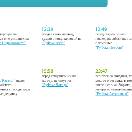
вартиру, на
продал свою машину,
перед обедом узнал о
ых мне условиях на
думаю о покупке новой на
последних событиях в м
с Недвижимость”
“РуФокс Авто”
с помошью
“РуФокс Новости”
перед свиданием узнал
вернулся со свидания, у
с Каталог”
нашел
погоду, заглянув на
многое о девушке, в то
тайского
“РуФокс Погода”
числе и ее знак Зодиака,
нчика в городе, куда
интересно узнать больш
вал девушку
“РуФокс Астрология”