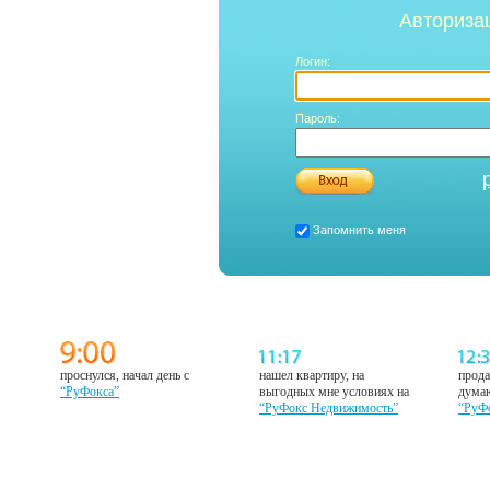
Авториза
Логин:
Пароль:
Запомнить меня
проснулся, начал день с
нашел квартиру, на
прода
“РуФокса”
выгодных мне условиях на
думаю
“РуФокс Недвижимость”
“РуФ