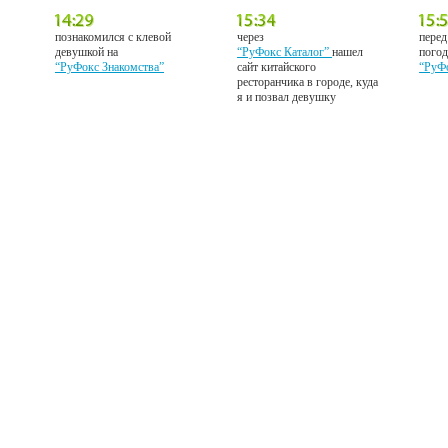
познакомился с клевой
через
перед
девушкой на
“РуФокс Каталог”
нашел
погод
“РуФокс Знакомства”
сайт китайского
“РуФ
ресторанчика в городе, куда
я и позвал девушку