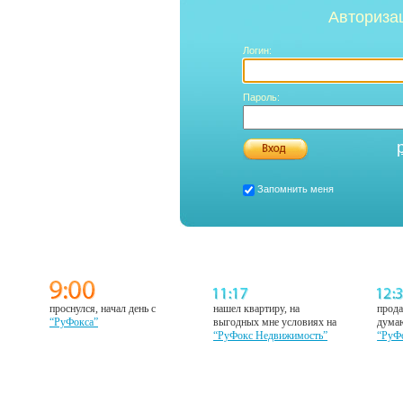
Авториза
Логин:
Пароль:
Запомнить меня
проснулся, начал день с
нашел квартиру, на
прода
“РуФокса”
выгодных мне условиях на
думаю
“РуФокс Недвижимость”
“РуФ