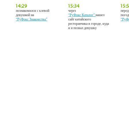
познакомился с клевой
через
перед
девушкой на
“РуФокс Каталог”
нашел
погод
“РуФокс Знакомства”
сайт китайского
“РуФ
ресторанчика в городе, куда
я и позвал девушку