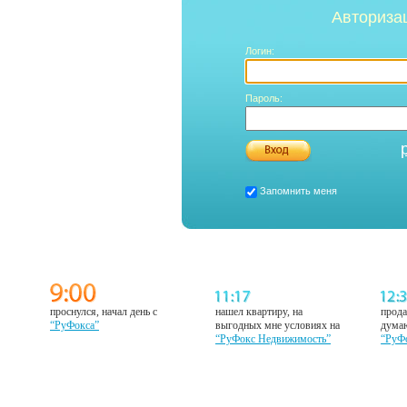
Авториза
Логин:
Пароль:
Запомнить меня
проснулся, начал день с
нашел квартиру, на
прода
“РуФокса”
выгодных мне условиях на
думаю
“РуФокс Недвижимость”
“РуФ