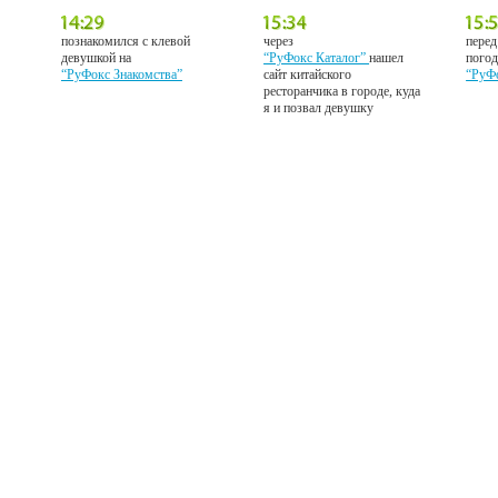
познакомился с клевой
через
перед
девушкой на
“РуФокс Каталог”
нашел
погод
“РуФокс Знакомства”
сайт китайского
“РуФ
ресторанчика в городе, куда
я и позвал девушку