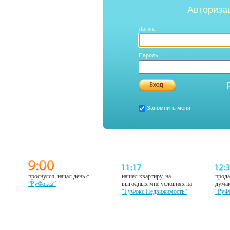
Авториза
Логин:
Пароль:
Запомнить меня
проснулся, начал день с
нашел квартиру, на
прода
“РуФокса”
выгодных мне условиях на
думаю
“РуФокс Недвижимость”
“РуФ