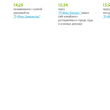
познакомился с клевой
через
перед
девушкой на
“РуФокс Каталог”
нашел
погод
“РуФокс Знакомства”
сайт китайского
“РуФ
ресторанчика в городе, куда
я и позвал девушку