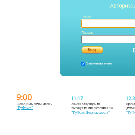
Авториза
Логин:
Пароль:
Запомнить меня
проснулся, начал день с
нашел квартиру, на
прода
“РуФокса”
выгодных мне условиях на
думаю
“РуФокс Недвижимость”
“РуФ