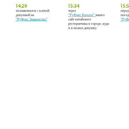
познакомился с клевой
через
перед
девушкой на
“РуФокс Каталог”
нашел
погод
“РуФокс Знакомства”
сайт китайского
“РуФ
ресторанчика в городе, куда
я и позвал девушку