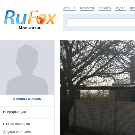
афиша
новости
работа
видео
фо
Моя жизнь
Аноним Аноним
Информация
Стена Анонима
Друзья Анонима