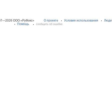
07—2026 ООО «РуФокс»
О проекте
Условия использования
Люди
Помощь
сообщить об ошибке