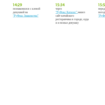
познакомился с клевой
через
перед
девушкой на
“РуФокс Каталог”
нашел
погод
“РуФокс Знакомства”
сайт китайского
“РуФ
ресторанчика в городе, куда
я и позвал девушку