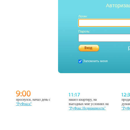
Авториза
Логин:
Пароль:
Запомнить меня
проснулся, начал день с
нашел квартиру, на
прода
“РуФокса”
выгодных мне условиях на
думаю
“РуФокс Недвижимость”
“РуФ