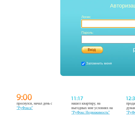
Авториза
Логин:
Пароль:
Запомнить меня
проснулся, начал день с
нашел квартиру, на
прода
“РуФокса”
выгодных мне условиях на
думаю
“РуФокс Недвижимость”
“РуФ