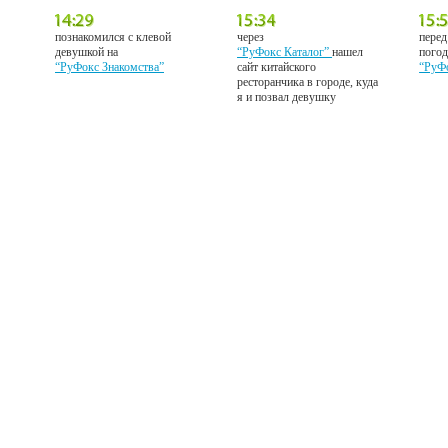
познакомился с клевой
через
перед
девушкой на
“РуФокс Каталог”
нашел
погод
“РуФокс Знакомства”
сайт китайского
“РуФ
ресторанчика в городе, куда
я и позвал девушку