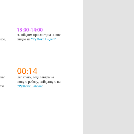
за обедом просмотрел новое
ире,
видео на
“РуФокс Видео”
знал
лег спать, ведь завтра на
м
новую работу, найденную на
 хм..
“РуФокс Работа”
е