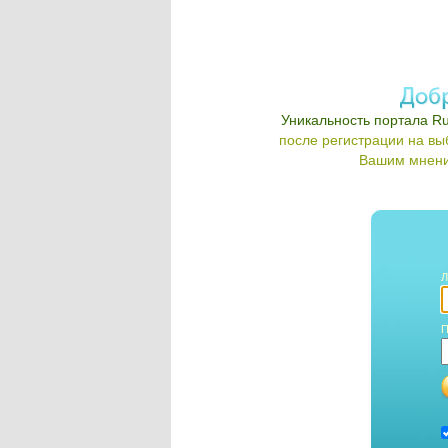
Уникальность портала Ru
после регистрации на в
Вашим мнени
Л
П