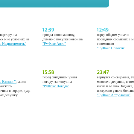
вартиру, на
продал свою машину,
перед обедом узнал о
ых мне условиях на
думаю о покупке новой на
последних событиях в м
с Недвижимость”
“РуФокс Авто”
с помошью
“РуФокс Новости”
перед свиданием узнал
вернулся со свидания, у
с Каталог”
нашел
погоду, заглянув на
многое о девушке, в то
тайского
“РуФокс Погода”
числе и ее знак Зодиака,
нчика в городе, куда
интересно узнать больш
вал девушку
“РуФокс Астрология”