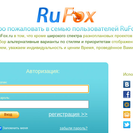
Fox.ru
в том, что кроме
широкого спектра
разноплановых проектов 
ыбор
альтернативные варианты по стилям и приоритетам
отображен
ем, уважаем индивидуальность и ценим Время, проведённое Вами 
Авторизация:
Испо
огин:
ароль:
регистрация >>
Запомнить меня
забыли пароль?