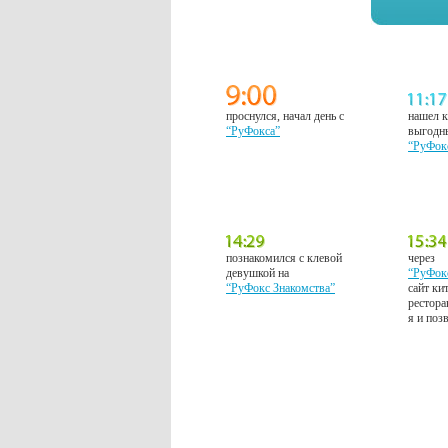
проснулся, начал день с
нашел к
“РуФокса”
выгодн
“РуФок
познакомился с клевой
через
девушкой на
“РуФок
“РуФокс Знакомства”
сайт ки
рестора
я и поз