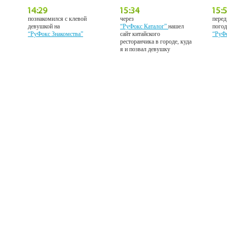
познакомился с клевой
через
перед
девушкой на
“РуФокс Каталог”
нашел
погод
“РуФокс Знакомства”
сайт китайского
“РуФ
ресторанчика в городе, куда
я и позвал девушку