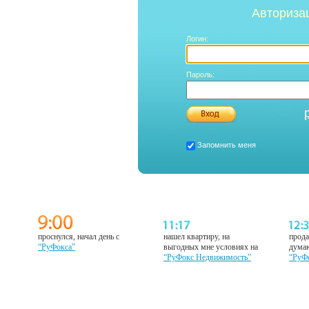
Авториза
Логин:
Пароль:
Запомнить меня
проснулся, начал день с
нашел квартиру, на
прода
“РуФокса”
выгодных мне условиях на
думаю
“РуФокс Недвижимость”
“РуФ