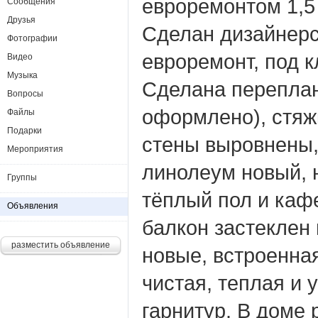
евроремонтом 1,5
Сообщения
Друзья
Сделан дизайнерс
Фотографии
евроремонт, под к
Видео
Музыка
Сделана переплан
Вопросы
оформлено), стяжк
Файлы
Подарки
стены выровнены,
Мероприятия
линолеум новый, 
Группы
тёплый пол и кафе
Объявления
балкон застеклен 
разместить объявление
новые, встроенная
чистая, теплая и 
гарнитур. В доме