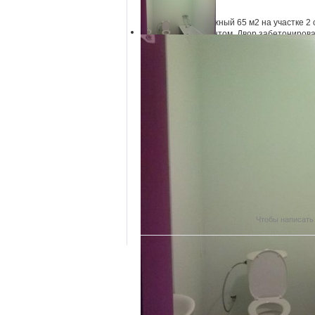
Продаю дом 1 этажный 65 м2 на участке 2 
кирпичный с ремонтом. Двор забетонирован
Район:
Карасунский
2
Площадь:
65 м
2
Жилая площадь:
55 м
2
Площадь кухни:
25 м
Материал дома:
Кирпичный
Контактная информация
Контактное лицо:
Александра
Контактный телефон:
89384073567
Чтобы написать
...