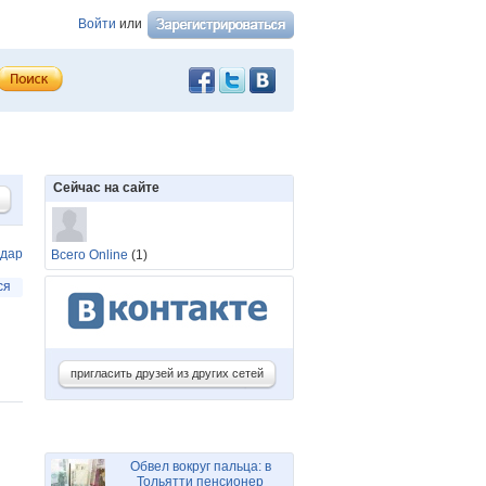
Войти
или
Сейчас на сайте
одар
Всего Online
(1)
ся
пригласить друзей из других сетей
Обвел вокруг пальца: в
Тольятти пенсионер