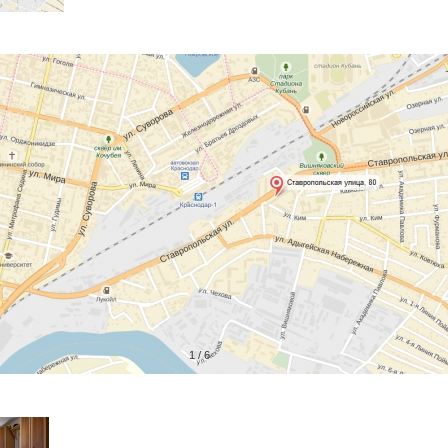
1
/
6