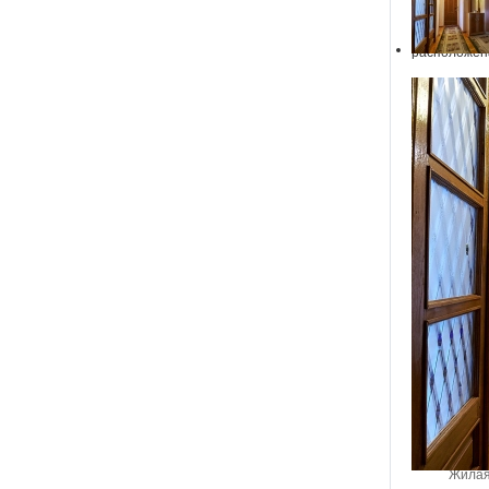
Продам 4-х 
расположена
В квартире 
детские. Ещ
кладовка-га
Произведен 
Во дворе до
охраняемых 
Рядом наход
а в 50 метр
транспорта,
По желанию,
Возможна ип
По цене: 51
ХОЗЯИН! З
Подробности 
Жилая