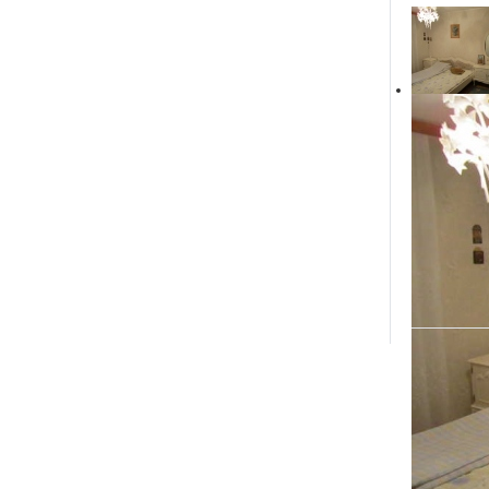
Площ
Этаж / 
Матер
Лодж
Из них з
Бал
Из них з
Контактн
Контактное 
Контактный
...