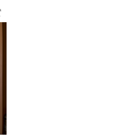
а
.
ая
ма,