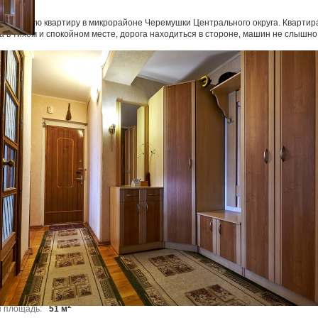
комнатную квартиру в микрорайоне Черемушки Центрального округа. Квартир
 в тихом и спокойном месте, дорога находиться в стороне, машин не слышно
имеется зал, спальня и 2 гостевые комнаты, которые можно использовать как
е есть 1 балкон с видом во двор и 2 лоджии с видом на город, а также обширн
рдеробная.
косметический ремонт. Пол – паркет из натурального дуба.
ма имеются оборудованные спортивная и детская площадки. Есть несколько
стоянок и множество других парковочных мест.
ится гипермаркет «Семейный магнит» и другие магазины в 100 метрах от до
ах есть благоустроенная школа и садик. Также рядом все виды общественного
 сквер (будет расширен и улучшен), недалеко Парк Горького.
 оставим некоторую мебель и технику.
отека. Торг уместен.
 470 руб./метр
ВОНИТЕ!
по квартире здесь: 4kom-krd.lpmotortest.ru
Район:
ЧМР
2
Площадь:
102 м
2
 площадь:
51 м