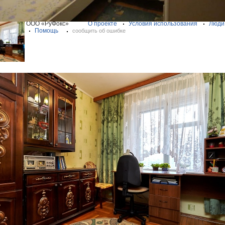
07—2026 ООО «РуФокс»
О проекте
Условия использования
Люди
Помощь
сообщить об ошибке