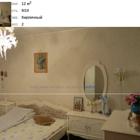
2
адь кухни:
12 м
Этажность:
9/10
иал дома:
Кирпичный
ия, всего:
2
астеклено:
2
кон, всего:
1
астеклено:
1
ая информация
лицо:
Андрей
 телефон:
8918-195-17-83
войти
Чтобы написать здесь, вы должны