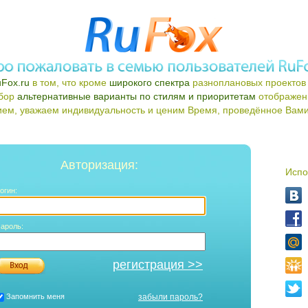
Fox.ru
в том, что кроме
широкого спектра
разноплановых проектов 
ыбор
альтернативные варианты по стилям и приоритетам
отображен
ем, уважаем индивидуальность и ценим Время, проведённое Вами 
Авторизация:
Испо
огин:
ароль:
регистрация >>
Запомнить меня
забыли пароль?