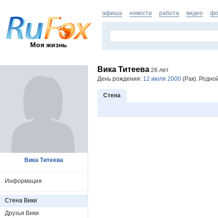
афиша
новости
работа
видео
фо
Моя жизнь
Вика Титеева
26 лет
День рождения:
12 июля 2000
(Рак). Родно
Стена
Вика Титеева
Информация
Стена Вики
Друзья Вики