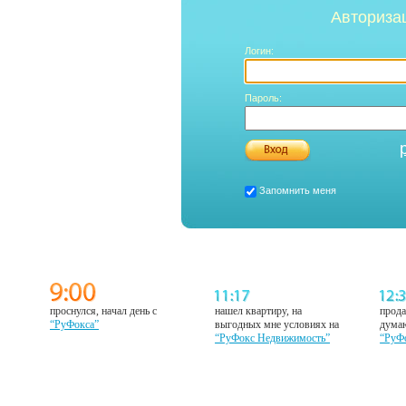
Авториза
Логин:
Пароль:
Запомнить меня
проснулся, начал день с
нашел квартиру, на
прода
“РуФокса”
выгодных мне условиях на
думаю
“РуФокс Недвижимость”
“РуФ