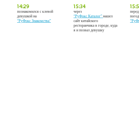
познакомился с клевой
через
перед
девушкой на
“РуФокс Каталог”
нашел
погод
“РуФокс Знакомства”
сайт китайского
“РуФ
ресторанчика в городе, куда
я и позвал девушку