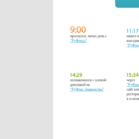
проснулся, начал день с
нашел к
“РуФокса”
выгодн
“РуФок
познакомился с клевой
через
девушкой на
“РуФок
“РуФокс Знакомства”
сайт ки
рестора
я и поз