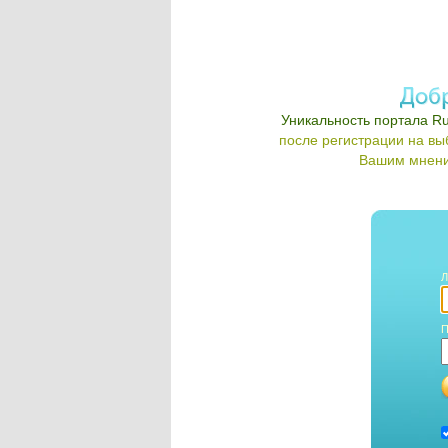
Уникальность портала Ru
после регистрации на в
Вашим мнени
Л
П