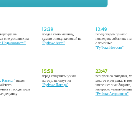
вартиру, на
продал свою машину,
перед обедом узнал о
ых мне условиях на
думаю о покупке новой на
последних событиях в м
с Недвижимость”
“РуФокс Авто”
с помошью
“РуФокс Новости”
перед свиданием узнал
вернулся со свидания, у
с Каталог”
нашел
погоду, заглянув на
многое о девушке, в то
тайского
“РуФокс Погода”
числе и ее знак Зодиака,
нчика в городе, куда
интересно узнать больш
вал девушку
“РуФокс Астрология”