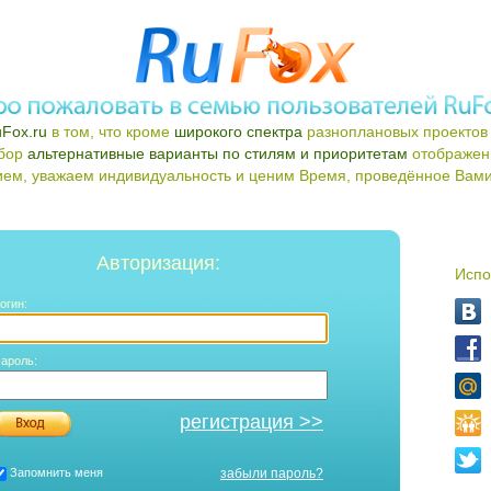
Fox.ru
в том, что кроме
широкого спектра
разноплановых проектов 
ыбор
альтернативные варианты по стилям и приоритетам
отображен
ем, уважаем индивидуальность и ценим Время, проведённое Вами 
Авторизация:
Испо
огин:
ароль:
регистрация >>
Запомнить меня
забыли пароль?