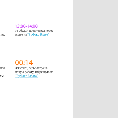
за обедом просмотрел новое
ире,
видео на
“РуФокс Видео”
знал
лег спать, ведь завтра на
м
новую работу, найденную на
 хм..
“РуФокс Работа”
е