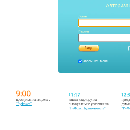
Авториза
Логин:
Пароль:
Запомнить меня
проснулся, начал день с
нашел квартиру, на
прода
“РуФокса”
выгодных мне условиях на
думаю
“РуФокс Недвижимость”
“РуФ