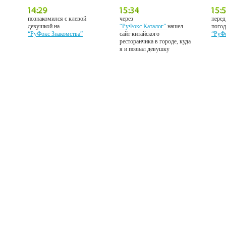
познакомился с клевой
через
перед
девушкой на
“РуФокс Каталог”
нашел
погод
“РуФокс Знакомства”
сайт китайского
“РуФ
ресторанчика в городе, куда
я и позвал девушку