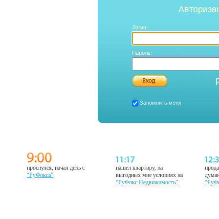
Авториза
Логин:
Пароль:
Запомнить меня
проснулся, начал день с
нашел квартиру, на
прода
“РуФокса”
выгодных мне условиях на
думаю
“РуФокс Недвижимость”
“РуФ