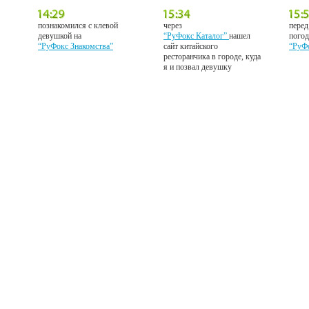
познакомился с клевой
через
перед
девушкой на
“РуФокс Каталог”
нашел
погод
“РуФокс Знакомства”
сайт китайского
“РуФ
ресторанчика в городе, куда
я и позвал девушку