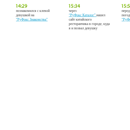
познакомился с клевой
через
перед
девушкой на
“РуФокс Каталог”
нашел
погод
“РуФокс Знакомства”
сайт китайского
“РуФ
ресторанчика в городе, куда
я и позвал девушку