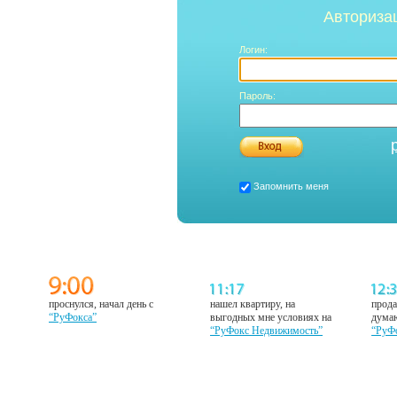
Авториза
Логин:
Пароль:
Запомнить меня
проснулся, начал день с
нашел квартиру, на
прода
“РуФокса”
выгодных мне условиях на
думаю
“РуФокс Недвижимость”
“РуФ