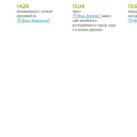
познакомился с клевой
через
перед
девушкой на
“РуФокс Каталог”
нашел
погод
“РуФокс Знакомства”
сайт китайского
“РуФ
ресторанчика в городе, куда
я и позвал девушку