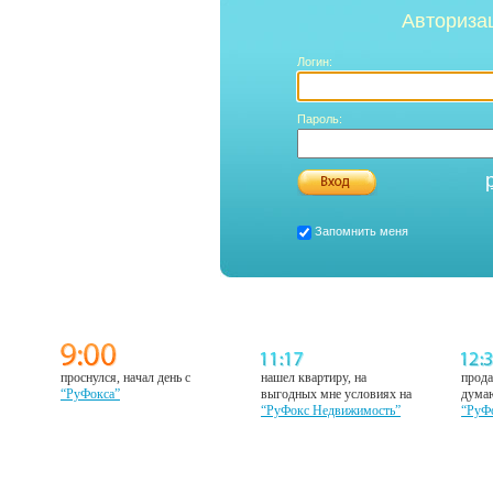
Авториза
Логин:
Пароль:
Запомнить меня
проснулся, начал день с
нашел квартиру, на
прода
“РуФокса”
выгодных мне условиях на
думаю
“РуФокс Недвижимость”
“РуФ