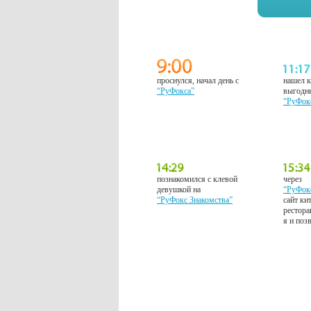
проснулся, начал день с
нашел к
“РуФокса”
выгодн
“РуФок
познакомился с клевой
через
девушкой на
“РуФок
“РуФокс Знакомства”
сайт ки
рестора
я и поз