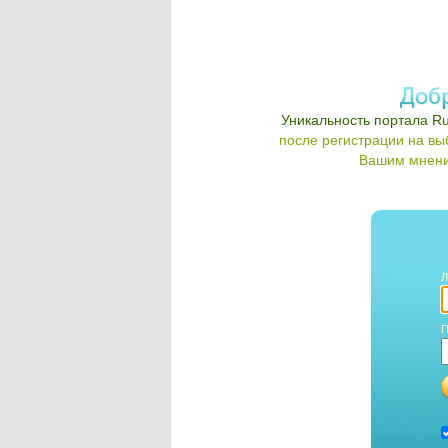
Уникальность портала Ru
после регистрации на в
Вашим мнени
Л
П