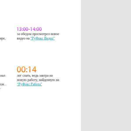
за обедом просмотрел новое
ире,
видео на
“РуФокс Видео”
знал
лег спать, ведь завтра на
м
новую работу, найденную на
 хм..
“РуФокс Работа”
е