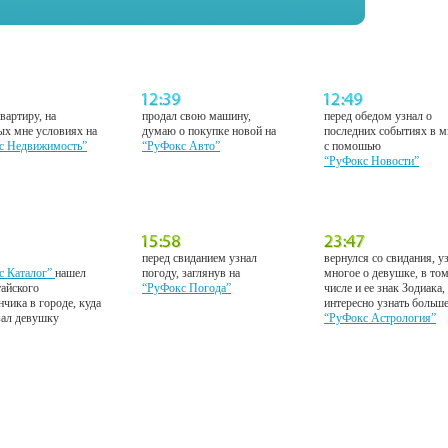
вартиру, на
продал свою машину,
перед обедом узнал о
ых мне условиях на
думаю о покупке новой на
последних событиях в м
с Недвижимость”
“РуФокс Авто”
с помошью
“РуФокс Новости”
перед свиданием узнал
вернулся со свидания, у
с Каталог”
нашел
погоду, заглянув на
многое о девушке, в то
тайского
“РуФокс Погода”
числе и ее знак Зодиака,
нчика в городе, куда
интересно узнать больш
вал девушку
“РуФокс Астрология”