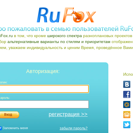
Fox.ru
в том, что кроме
широкого спектра
разноплановых проектов 
ыбор
альтернативные варианты по стилям и приоритетам
отображен
ем, уважаем индивидуальность и ценим Время, проведённое Вами 
Авторизация:
Испо
огин:
ароль:
регистрация >>
Запомнить меня
забыли пароль?