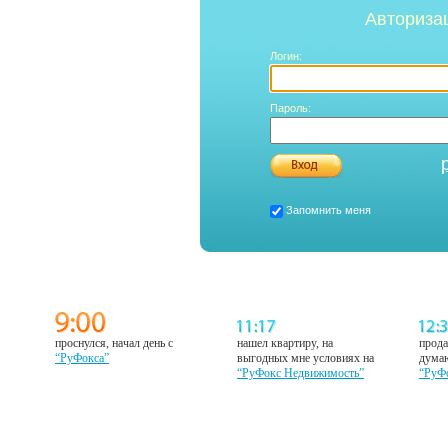
Авториза
Логин:
Пароль:
Запомнить меня
проснулся, начал день с
нашел квартиру, на
прода
“РуФокса”
выгодных мне условиях на
думаю
“РуФокс Недвижимость”
“РуФ