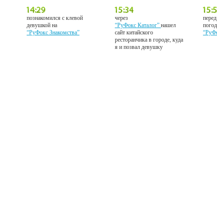
познакомился с клевой
через
перед
девушкой на
“РуФокс Каталог”
нашел
погод
“РуФокс Знакомства”
сайт китайского
“РуФ
ресторанчика в городе, куда
я и позвал девушку