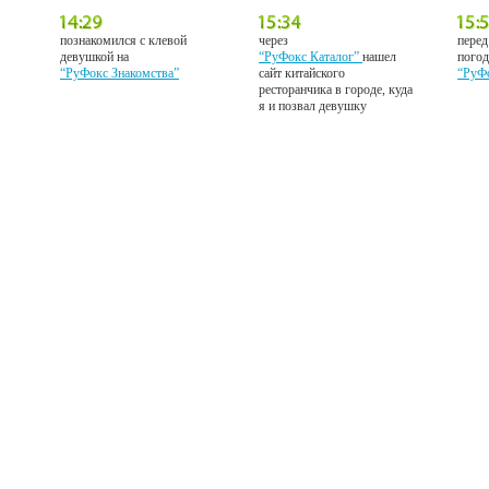
познакомился с клевой
через
перед
девушкой на
“РуФокс Каталог”
нашел
погод
“РуФокс Знакомства”
сайт китайского
“РуФ
ресторанчика в городе, куда
я и позвал девушку