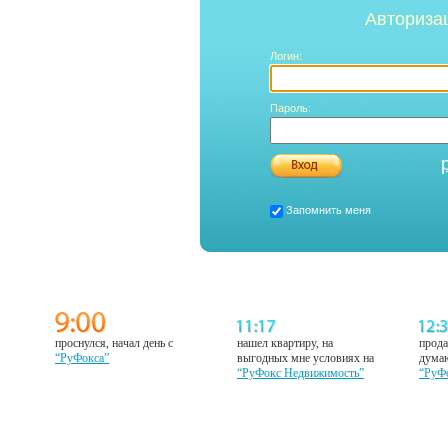
Авториза
Логин:
Пароль:
Запомнить меня
проснулся, начал день с
нашел квартиру, на
прода
“РуФокса”
выгодных мне условиях на
думаю
“РуФокс Недвижимость”
“РуФ