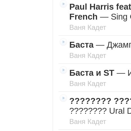
Paul Harris fea
French
—
Sing 
Ваня Кадет
Баста
—
Джам
Ваня Кадет
Баста и ST
—
Ваня Кадет
???????? ???
???????? Ural 
Ваня Кадет