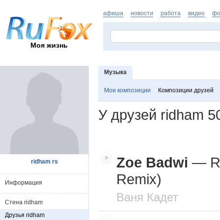
афиша
новости
работа
видео
фо
Моя жизнь
Музыка
Мои композиции
Композиции друзей
У друзей ridham
5
Zoe Badwi
—
R
ridham rs
Remix)
Информация
Ваня Кадет
Стена ridham
Друзья ridham