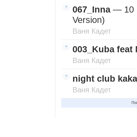
067_Inna
—
10 
Version)
Ваня Кадет
003_Kuba feat 
Ваня Кадет
night club kak
Ваня Кадет
По