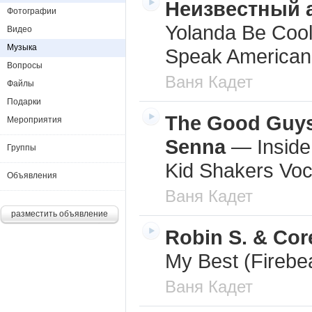
Неизвестный 
Фотографии
Yolanda Be Coo
Видео
Музыка
Speak American
Вопросы
Ваня Кадет
Файлы
Подарки
The Good Guys
Мероприятия
Senna
—
Insid
Группы
Kid Shakers Voc
Объявления
Ваня Кадет
разместить объявление
Robin S. & Co
My Best (Firebe
Ваня Кадет