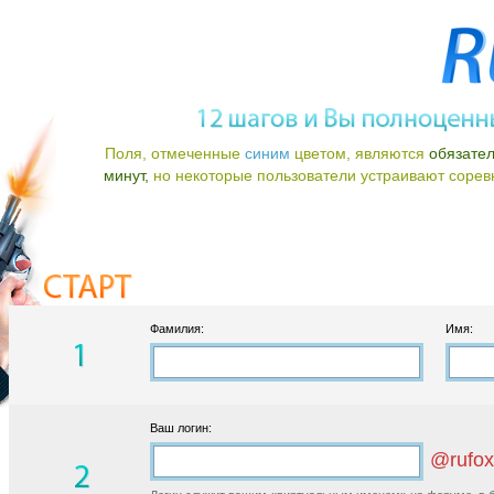
Поля, отмеченные
синим
цветом, являются
обязате
минут,
но некоторые пользователи устраивают соревно
Фамилия:
Имя:
Ваш логин:
@rufox