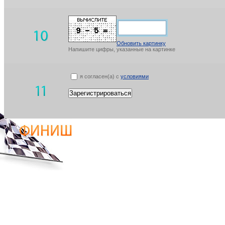
Обновить картинку
Напишите цифры, указанные на картинке
я согласен(а) с
условиями
Зарегистрироваться