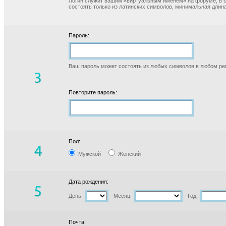
Логин служит вашим «виртуальным именем» на форуме, в б
состоять только из латинских символов, минимальная длина
Пароль:
Ваш пароль может состоять из любых символов в любом реги
Повторите пароль:
Пол:
Мужской
Женский
Дата рождения:
День:
Месяц:
Год:
Почта: