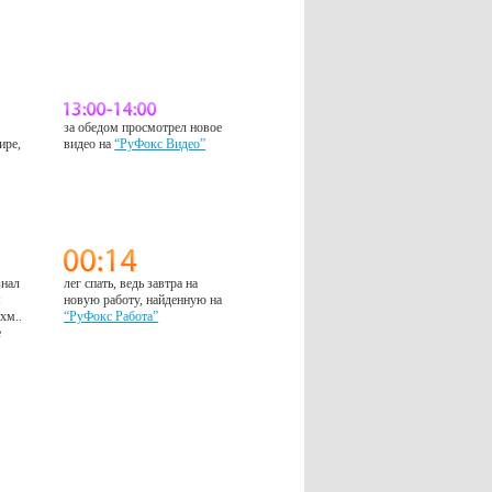
за обедом просмотрел новое
ире,
видео на
“РуФокс Видео”
знал
лег спать, ведь завтра на
м
новую работу, найденную на
 хм..
“РуФокс Работа”
е