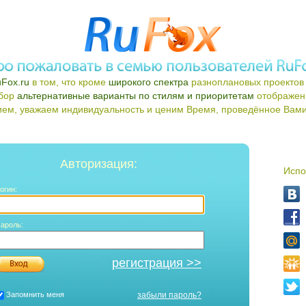
Fox.ru
в том, что кроме
широкого спектра
разноплановых проектов 
ыбор
альтернативные варианты по стилям и приоритетам
отображен
ем, уважаем индивидуальность и ценим Время, проведённое Вами 
Авторизация:
Испо
огин:
ароль:
регистрация >>
Запомнить меня
забыли пароль?