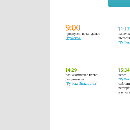
проснулся, начал день с
нашел к
“РуФокса”
выгодн
“РуФок
познакомился с клевой
через
девушкой на
“РуФок
“РуФокс Знакомства”
сайт ки
рестора
я и поз