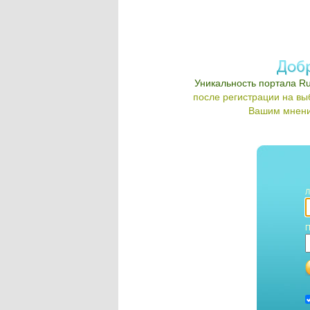
Уникальность портала Ru
после регистрации на в
Вашим мнени
Л
П