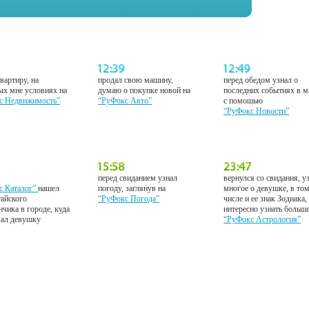
вартиру, на
продал свою машину,
перед обедом узнал о
ых мне условиях на
думаю о покупке новой на
последних событиях в м
с Недвижимость”
“РуФокс Авто”
с помошью
“РуФокс Новости”
перед свиданием узнал
вернулся со свидания, у
с Каталог”
нашел
погоду, заглянув на
многое о девушке, в то
тайского
“РуФокс Погода”
числе и ее знак Зодиака,
нчика в городе, куда
интересно узнать больш
вал девушку
“РуФокс Астрология”