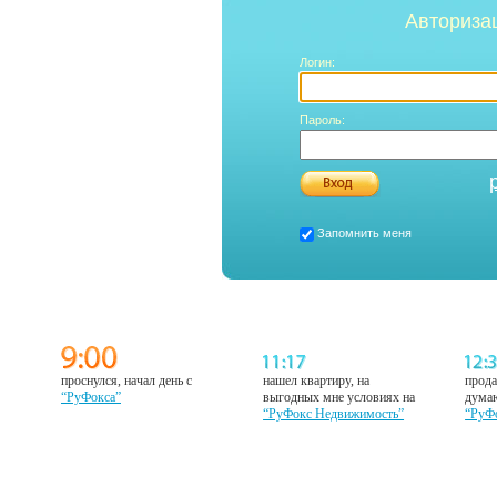
Авториза
Логин:
Пароль:
Запомнить меня
проснулся, начал день с
нашел квартиру, на
прода
“РуФокса”
выгодных мне условиях на
думаю
“РуФокс Недвижимость”
“РуФ