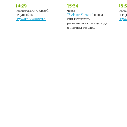
познакомился с клевой
через
перед
девушкой на
“РуФокс Каталог”
нашел
погод
“РуФокс Знакомства”
сайт китайского
“РуФ
ресторанчика в городе, куда
я и позвал девушку