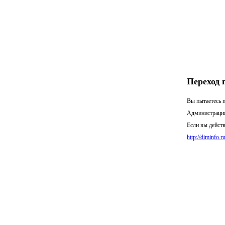
Переход 
Вы пытаетесь п
Администрация
Если вы действ
http://diminfo.r