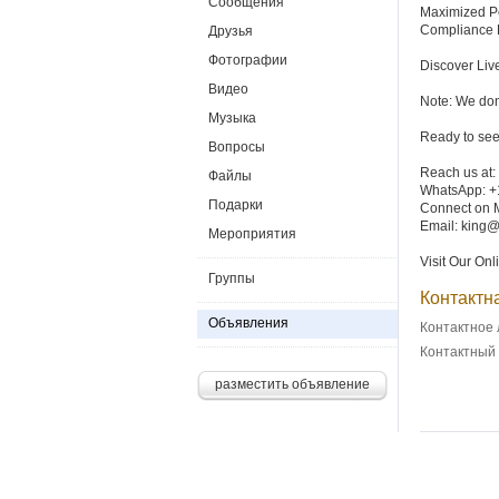
Сообщения
Maximized Pe
Compliance R
Друзья
Фотографии
Discover Liv
Видео
Note: We don’
Музыка
Ready to see
Вопросы
Reach us at:
Файлы
WhatsApp: +
Подарки
Connect on M
Email: king@
Мероприятия
Visit Our On
Группы
Контактн
Объявления
Контактное 
Контактный
разместить объявление