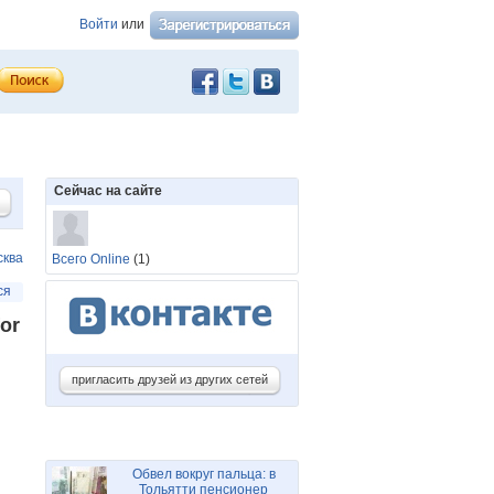
Войти
или
Сейчас на сайте
сква
Всего Online
(1)
ся
for
пригласить друзей из других сетей
Обвел вокруг пальца: в
Тольятти пенсионер