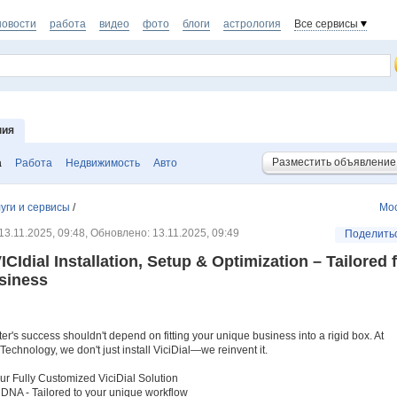
новости
работа
видео
фото
блоги
астрология
Все сервисы
ния
Разместить объявление
а
Работа
Недвижимость
Авто
уги и сервисы
/
Мо
3.11.2025, 09:48, Обновлено: 13.11.2025, 09:49
Поделить
ICIdial Installation, Setup & Optimization – Tailored 
siness
ter's success shouldn't depend on fitting your unique business into a rigid box. At
Technology, we don't just install ViciDial—we reinvent it.
ur Fully Customized ViciDial Solution
r DNA - Tailored to your unique workflow