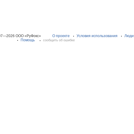
07—2026 ООО «РуФокс»
О проекте
Условия использования
Люди
Помощь
сообщить об ошибке