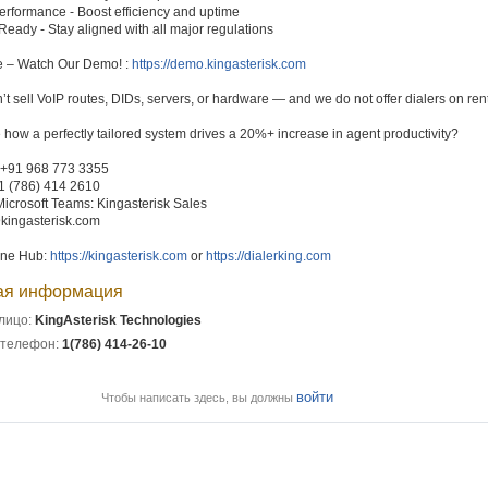
rformance - Boost efficiency and uptime
eady - Stay aligned with all major regulations
e – Watch Our Demo! :
https://demo.kingasterisk.com
t sell VoIP routes, DIDs, servers, or hardware — and we do not offer dialers on rent
 how a perfectly tailored system drives a 20%+ increase in agent productivity?
 +91 968 773 3355
1 (786) 414 2610
icrosoft Teams: Kingasterisk Sales
kingasterisk.com
line Hub:
https://kingasterisk.com
or
https://dialerking.com
ая информация
лицо:
KingAsterisk Technologies
 телефон:
1(786) 414-26-10
войти
Чтобы написать здесь, вы должны