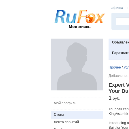
афиша
Моя жизнь
Объявле
Барахолк
Прочее
/
Усл
Добавлено: 1
Expert V
Your Bu
1
руб.
Мой профиль
Your call cen
KingAsterisk 
Стена
Лента событий
Introducing o
Built for You